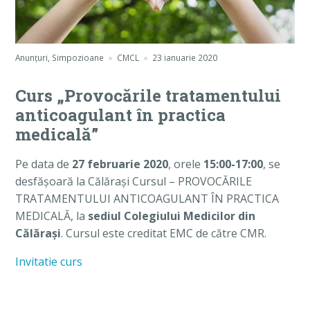
Anunțuri
,
Simpozioane
CMCL
23 ianuarie 2020
Curs „Provocările tratamentului
anticoagulant în practica
medicală”
Pe data de
27 februarie 2020
, orele
15:00-17:00
, se
desfăşoară la Călăraşi Cursul – PROVOCĂRILE
TRATAMENTULUI ANTICOAGULANT ÎN PRACTICA
MEDICALĂ, la
sediul Colegiului Medicilor din
Călăraşi
. Cursul este creditat EMC de către CMR.
Invitatie curs