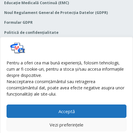
Educaţie Medicală Continuă (EMC)
Noul Regulament General de Protecția Datelor (GDPR)
Formular GDPR
Politică de confidențialitate
Termeni și condiții
Articole-categorii
Pentru a oferi cea mai bună experiență, folosim tehnologii,
cum ar fi cookie-uri, pentru a stoca și/sau accesa informațiile
Anunțuri
despre dispozitive.
Neacceptarea consimțământul sau retragerea
consimțământul dat, poate avea efecte negative asupra unor
Legislație
funcționalități ale site-ului.
Simpozioane
Acceptă
Vezi preferințele
© 2026
DA
- All rights reserved.