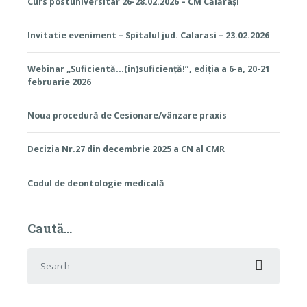
Curs postuniversitar 26-28.02.2026 – CM Călărași
Invitatie eveniment – Spitalul jud. Calarasi – 23.02.2026
Webinar „Suficientă…(in)suficiență!”, ediția a 6-a, 20-21
februarie 2026
Noua procedură de Cesionare/vânzare praxis
Decizia Nr.27 din decembrie 2025 a CN al CMR
Codul de deontologie medicală
Caută…
Search for: