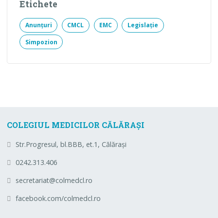
Etichete
Anunțuri
CMCL
EMC
Legislație
Simpozion
COLEGIUL MEDICILOR CĂLĂRAȘI
Str.Progresul, bl.BBB, et.1, Călărași
0242.313.406
secretariat@colmedcl.ro
facebook.com/colmedcl.ro